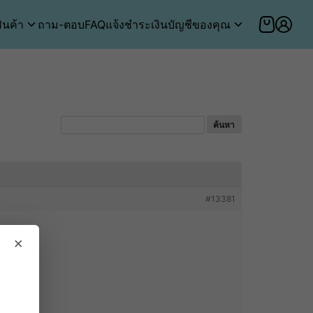
ินค้า
ถาม-ตอบ
FAQ
แจ้งชำระเงิน
บัญชีของคุณ
#13381
×