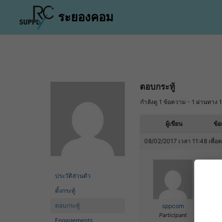
Skip
ระยองคอม
to
content
า
ตอบกระทู้
ีของคุณ
กำลังดู 1 ข้อความ - 1 ผ่านทาง 1
าสินค้า
ผู้เขียน
ข้
ำระเงิน
08/02/2017 เวลา 11:48
เพื่อ
อเรา
ตอบ
than
ประวัติส่วนตัว
่า
ตั้งกระทู้
ตอบกระทู้
sppcom
Participant
Engagements