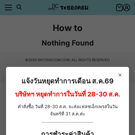
Skip
ระยองคอม
to
content
How to
า
ตอบ
Nothing Found
า
ีของคุณ
ำระเงิน
©2026 RAYONGCOM.COM. ALL RIGHTS RESERVED.
าสินค้า
ีของคุณ
×
ำระเงิน
แจ้งวันหยุดทำการเดือน ส.ค.69
อเรา
บริษัทฯ หยุดทำการในวันที่ 28-30 ส.ค.
ตอบ
คำสั่งซื้อ วันที่ 28-30 ส.ค. จะส่งแฟลชเอ็กเพรสในวัน
่า
จันทร์ที่ 31 ส.ค.ค่ะ
…………………………………….
การชำระค่าสินค้า