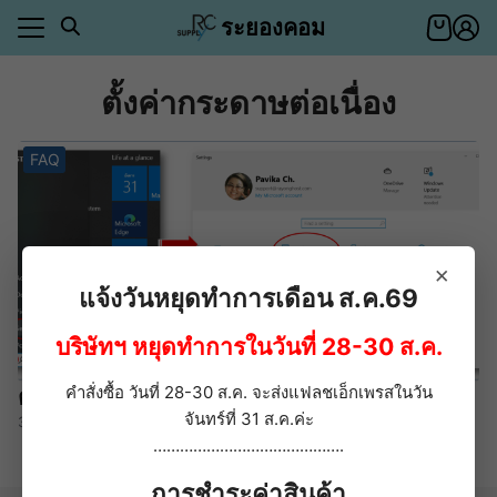
Skip
ระยองคอม
to
content
ตั้งค่ากระดาษต่อเนื่อง
า
ตอบ
FAQ
า
ีของคุณ
ำระเงิน
าสินค้า
ีของคุณ
×
ำระเงิน
แจ้งวันหยุดทำการเดือน ส.ค.69
อเรา
บริษัทฯ หยุดทำการในวันที่ 28-30 ส.ค.
ตอบ
คำสั่งซื้อ วันที่ 28-30 ส.ค. จะส่งแฟลชเอ็กเพรสในวัน
ตั้งค่ากระดาษต่อเนื่อง 9×5.5 นิ้ว
่า
จันทร์ที่ 31 ส.ค.ค่ะ
31/08/2021
…………………………………….
การชำระค่าสินค้า