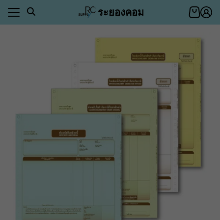
Skip
ระยองคอม
to
content
า
ตอบ
า
ีของคุณ
ำระเงิน
าสินค้า
ีของคุณ
ำระเงิน
อเรา
ตอบ
่า