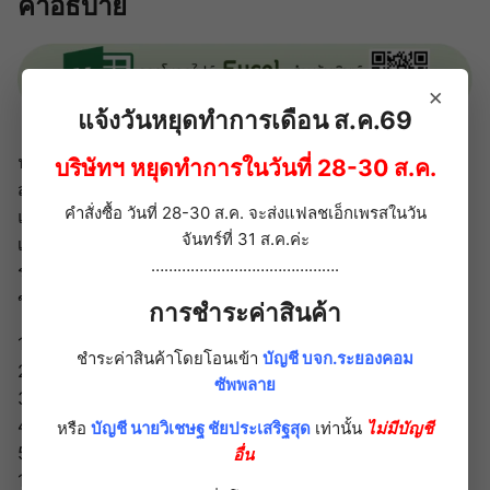
คำอธิบาย
แจ้ง
หนี้
ชิ้น
×
แจ้งวันหยุดทำการเดือน ส.ค.69
ฟอร์มกระดาษต่อเนื่องเคมี 4 ชั้น ใบกำกับภาษี/ใบแจ้งหนี้/ใบ
บริษัทฯ หยุดทำการในวันที่ 28-30 ส.ค.
ส่งสินค้า เหมาะสำหรับการขายเชื่อ ขายเครดิต
คำสั่งซื้อ วันที่ 28-30 ส.ค. จะส่งแฟลชเอ็กเพรสในวัน
แนะนำใช้คู่กับ (RE)ฟอร์มกระดาษต่อเนื่อง 2 ชั้น ใบเสร็จรับ
จันทร์ที่ 31 ส.ค.ค่ะ
เงิน
…………………………………….
ราคากระดาษต่อเนื่อง 4 ชั้น (ราคายังไม่รวม VAT และค่า
ขนส่ง)
การชำระค่าสินค้า
100 ชุด ราคาชุดละ 3.80 บาท
ชำระค่าสินค้าโดยโอนเข้า
บัญชี บจก.ระยองคอม
200 ชุด ราคาชุดละ 3.60 บาท
ซัพพลาย
300 ชุด ราคาชุดละ 3.50 บาท
400 ชุด ราคาชุดละ 3.40 บาท
หรือ
บัญชี นายวิเชษฐ ชัยประเสริฐสุด
เท่านั้น
ไม่มีบัญชี
500 ชุด ราคาชุดละ 3.30 บาท
อื่น
1,000 ชุด ราคาชุดละ 3.10 บาท