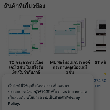
สินค้าที่เกี่ยวข้อง
TC กระดาษต่อเนื่อง
ML ฟอร์มอเนกประสงค์
ST สลิปเง
เคมี 3ชั้น ใบเสร็จรับ
กระดาษต่อเนื่องเคมี
เงิน/ใบกำกับภาษี
3ชั้น
ให
ให้คะแนน
4.71
ตั้งแต่ 1-5 คะแนน
ให้คะแนน
5.00
ตั้งแต่ 1-5
374.50
Price range: 385.20 บาท thr
Pric
385.20
บาท
–
8,667.00
บาท
385.20
บาท
–
8,667.00
บาท
เว็บไซต์นี้ใช้คุกกี้ (Cookies) เพื่อพัฒนา
ประสบการณ์ของผู้ใช้ให้ดียิ่งขึ้น ตามนโยบายความ
This product has multiple variants. The opt
This product has mul
เป็นส่วนตัว
นโยบายความเป็นส่วนตัว Privacy
Policy.