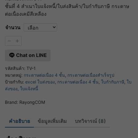
ชั้นที่ 4 สำเนาใบแจ้งหนี้/ใบส่งสินค้า/ใบกำกับภาษี กระดาษ
ต่อเนื่องเคมีสีเหลือง
จำนวน
จำนวน
TV
ฟอร์ม
Chat on LINE
สำเร็จรูป
กระดาษ
ต่อ
รหัสสินค้า:
TV-1
เนื่อง
หมวดหมู่:
กระดาษต่อเนื่อง 4 ชั้น
,
กระดาษต่อเนื่องสำเร็จรูป
เคมี
ป้ายกำกับ:
excel ใบส่งของ
,
กระดาษต่อเนื่อง 4 ชั้น
,
ใบกำกับภาษี
,
ใบ
4
ส่งของ
,
ใบแจ้งหนี้
ชั้น
ใบ
Brand:
RayongCOM
กำกับ
ภาษี/
ใบ
ส่ง
คำอธิบาย
ข้อมูลเพิ่มเติม
บทวิจารณ์ (8)
ของ/
ใบ