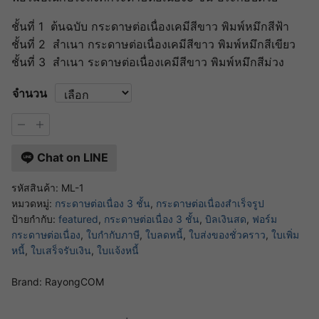
ชั้นที่ 1 ต้นฉบับ กระดาษต่อเนื่องเคมีสีขาว พิมพ์หมึกสีฟ้า
ชั้นที่ 2 สำเนา กระดาษต่อเนื่องเคมีสีขาว พิมพ์หมึกสีเขียว
ชั้นที่ 3 สำเนา ระดาษต่อเนื่องเคมีสีขาว พิมพ์หมึกสีม่วง
จำนวน
จำนวน
ML
ฟอร์ม
Chat on LINE
อเนกประสงค์
กระดาษ
ต่อ
รหัสสินค้า:
ML-1
เนื่อง
หมวดหมู่:
กระดาษต่อเนื่อง 3 ชั้น
,
กระดาษต่อเนื่องสำเร็จรูป
เคมี
ป้ายกำกับ:
featured
,
กระดาษต่อเนื่อง 3 ชั้น
,
บิลเงินสด
,
ฟอร์ม
3ชั้น
กระดาษต่อเนื่อง
,
ใบกำกับภาษี
,
ใบลดหนี้
,
ใบส่งของชั่วคราว
,
ใบเพิ่ม
ชิ้น
หนี้
,
ใบเสร็จรับเงิน
,
ใบแจ้งหนี้
Brand:
RayongCOM