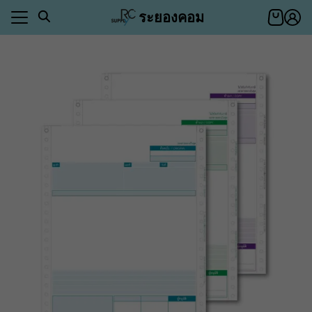
Skip
ระยองคอม
to
content
า
ตอบ
า
ีของคุณ
ำระเงิน
าสินค้า
ีของคุณ
ำระเงิน
อเรา
ตอบ
่า