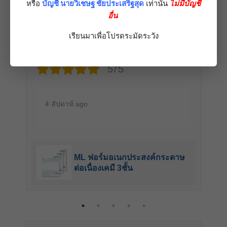
หรือ
บัญชี นายวิเชษฐ ชัยประเสริฐสุด
เท่านั้น
ไม่มีบัญชี
อื่น
ไม่แสดงตน
เรียนมาเพื่อโปรดระมัดระวัง
Verified owner
5/5
4 สัปดาห์ ago
ML ฟอร์มอเนกประสงค์กระดาษ
ต่อเนื่องเคมี 3ชั้น