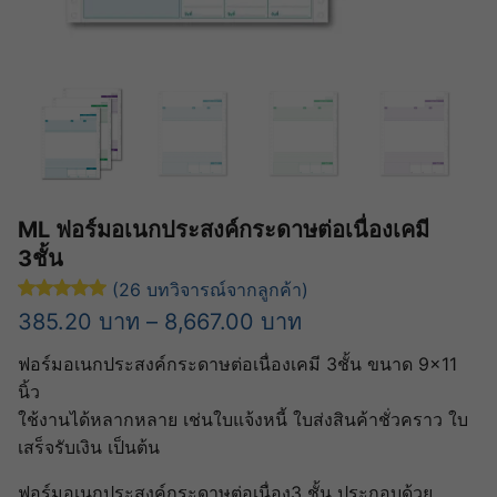
ML ฟอร์มอเนกประสงค์กระดาษต่อเนื่องเคมี
3ชั้น
(
26
บทวิจารณ์จากลูกค้า)
ให้คะแนน
5.00
จาก 5 คะแนนเต็มบน
26
การให้คะแนนของลู
Price
385.20
บาท
–
8,667.00
บาท
range:
ฟอร์มอเนกประสงค์กระดาษต่อเนื่องเคมี 3ชั้น ขนาด 9×11
385.20 บาท
นิ้ว
ใช้งานได้หลากหลาย เช่นใบแจ้งหนี้ ใบส่งสินค้าชั่วคราว ใบ
through
เสร็จรับเงิน เป็นต้น
8,667.00 บาท
ฟอร์มอเนกประสงค์กระดาษต่อเนื่อง3 ชั้น ประกอบด้วย