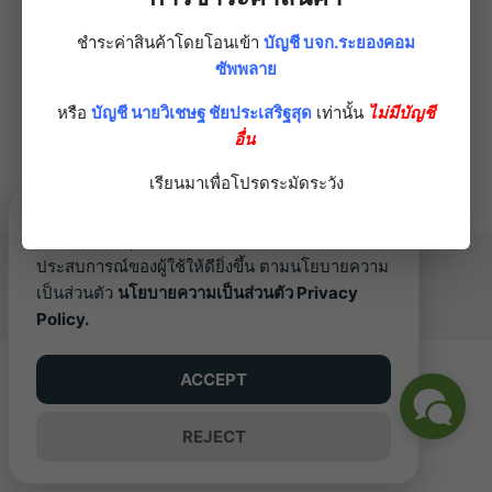
Price
7,276.00
บาท
range:
range:
385.20 บาท
ชำระค่าสินค้าโดยโอนเข้า
บัญชี บจก.ระยองคอม
Chat on LINE
310.30
through
ซัพพลาย
Chat on LINE
throug
This
8,667.00 บาท
เลือกรูปแบบ
This
7,276.
หรือ
บัญชี นายวิเชษฐ ชัยประเสริฐสุด
เท่านั้น
ไม่มีบัญชี
product
เลือกรูปแบบ
product
อื่น
has
has
multiple
เรียนมาเพื่อโปรดระมัดระวัง
multiple
variants.
variants
The
เว็บไซต์นี้ใช้คุกกี้ (Cookies) เพื่อพัฒนา
The
options
©2026 RAYONGCOM.COM. ALL RIGHTS RESERVED.
ประสบการณ์ของผู้ใช้ให้ดียิ่งขึ้น ตามนโยบายความ
options
may
เป็นส่วนตัว
นโยบายความเป็นส่วนตัว Privacy
may
be
Policy.
be
chosen
chosen
on
ACCEPT
on
the
the
product
REJECT
product
page
page