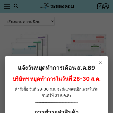
Skip
ระยองคอม
to
content
า
ตอบ
า
ีของคุณ
ำระเงิน
าสินค้า
ีของคุณ
×
ำระเงิน
แจ้งวันหยุดทำการเดือน ส.ค.69
อเรา
บริษัทฯ หยุดทำการในวันที่ 28-30 ส.ค.
ตอบ
ML ฟอร์มอเนกประสงค์
MS ฟอร์มเอนกประสงค์
คำสั่งซื้อ วันที่ 28-30 ส.ค. จะส่งแฟลชเอ็กเพรสในวัน
กระดาษต่อเนื่องเคมี 3ชั้น
กระดาษต่อเนื่อง 3 ชั้น
่า
ขนาด 9×5.5 นิ้ว
จันทร์ที่ 31 ส.ค.ค่ะ
ให้คะแนน
5.00
ตั้งแต่ 1-5 คะแนน
…………………………………….
ให้คะแนน
5.00
ตั้งแ
385.20
บาท
–
310.30
บาท
–
Price
8,667.00
บาท
การชำระค่าสินค้า