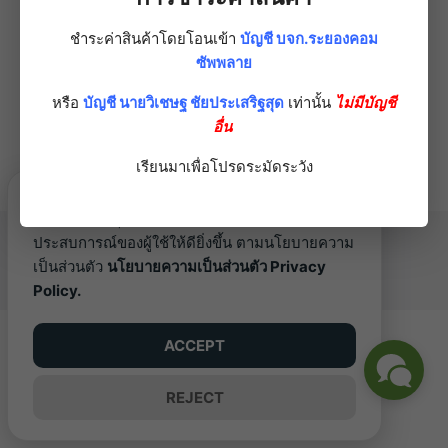
Price
5,564.00
บาท
353.10
range:
Chat on LINE
ชำระค่าสินค้าโดยโอนเข้า
บัญชี บจก.ระยองคอม
throug
267.50 บาท
ซัพพลาย
Chat on LINE
This
10,700
through
เลือกรูปแบบ
product
This
5,564.00 บาท
หรือ
บัญชี นายวิเชษฐ ชัยประเสริฐสุด
เท่านั้น
ไม่มีบัญชี
เลือกรูปแบบ
has
product
อื่น
multiple
has
เรียนมาเพื่อโปรดระมัดระวัง
variants
multiple
The
variants.
เว็บไซต์นี้ใช้คุกกี้ (Cookies) เพื่อพัฒนา
options
The
©2026 RAYONGCOM.COM. ALL RIGHTS RESERVED.
ประสบการณ์ของผู้ใช้ให้ดียิ่งขึ้น ตามนโยบายความ
may
options
เป็นส่วนตัว
นโยบายความเป็นส่วนตัว Privacy
be
may
Policy.
chosen
be
on
chosen
the
ACCEPT
on
product
the
page
REJECT
product
page