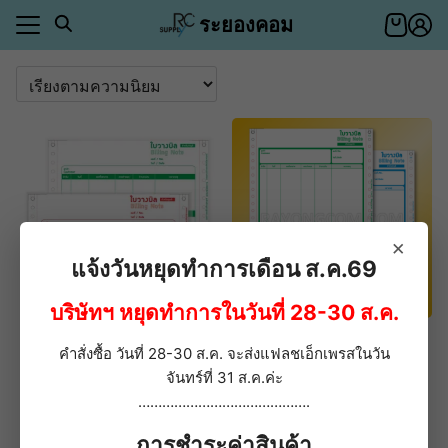
Skip
ระยองคอม
to
content
า
ตอบ
า
ีของคุณ
ำระเงิน
าสินค้า
ีของคุณ
×
ำระเงิน
แจ้งวันหยุดทำการเดือน ส.ค.69
อเรา
บริษัทฯ หยุดทำการในวันที่ 28-30 ส.ค.
ตอบ
DN ฟอร์มสำเร็จรูปใบวาง
DNL ใบวางบิลสำเร็จรูป
คำสั่งซื้อ วันที่ 28-30 ส.ค. จะส่งแฟลชเอ็กเพรสในวัน
บิล กระดาษต่อเนื่อง 2 ชั้น
กระดาษต่อเนื่องเคมี 2 ชั้น
่า
9×5.5นิ้ว
9×11 นิ้ว
จันทร์ที่ 31 ส.ค.ค่ะ
353.10
บาท
–
…………………………………….
ให้คะแนน
4.60
ตั้งแต่ 1-5 คะแนน
Price
10,700.00
บาท
267.50
บาท
–
การชำระค่าสินค้า
range: