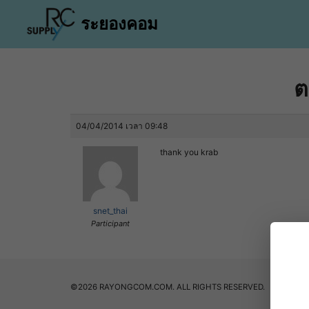
Skip
ระยองคอม
to
content
ต
า
ีของคุณ
04/04/2014 เวลา 09:48
าสินค้า
thank you krab
ำระเงิน
อเรา
snet_thai
Participant
ตอบ
่า
©2026 RAYONGCOM.COM. ALL RIGHTS RESERVED.