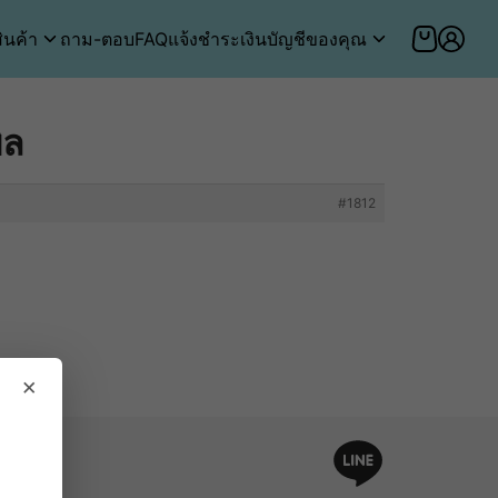
ินค้า
ถาม-ตอบ
FAQ
แจ้งชำระเงิน
บัญชีของคุณ
ิล
#1812
×