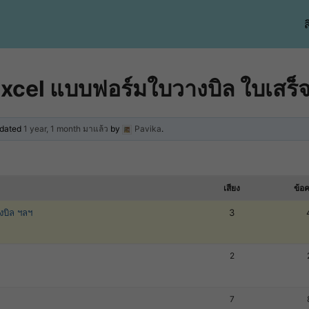
ส
xcel แบบฟอร์มใบวางบิล ใบเสร็จร
updated
1 year, 1 month มาแล้ว
by
Pavika
.
เสียง
ข้อ
งบิล ฯลฯ
3
2
7