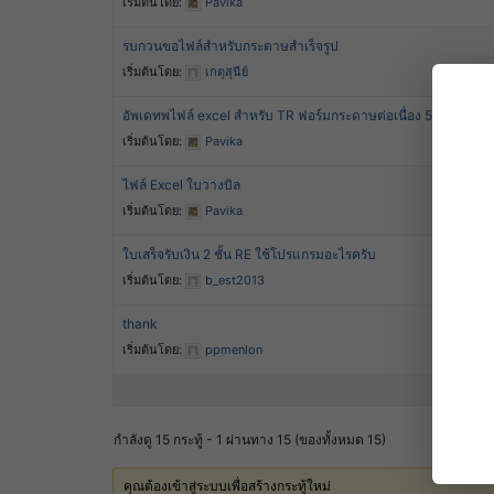
เริ่มต้นโดย:
Pavika
รบกวนขอไฟล์สำหรับกระดาษสำเร็จรูป
เริ่มต้นโดย:
เกตุสุนีย์
อัพเดทพไฟล์ excel สำหรับ TR ฟอร์มกระดาษต่อเนื่อง 5 ชั้น ตามร
เริ่มต้นโดย:
Pavika
ไฟล์ Excel ใบวางบิล
เริ่มต้นโดย:
Pavika
ใบเสร็จรับเงิน 2 ชั้น RE ใช้โปรแกรมอะไรครับ
เริ่มต้นโดย:
b_est2013
thank
เริ่มต้นโดย:
ppmenlon
กำลังดู 15 กระทู้ - 1 ผ่านทาง 15 (ของทั้งหมด 15)
คุณต้องเข้าสู่ระบบเพื่อสร้างกระทู้ใหม่