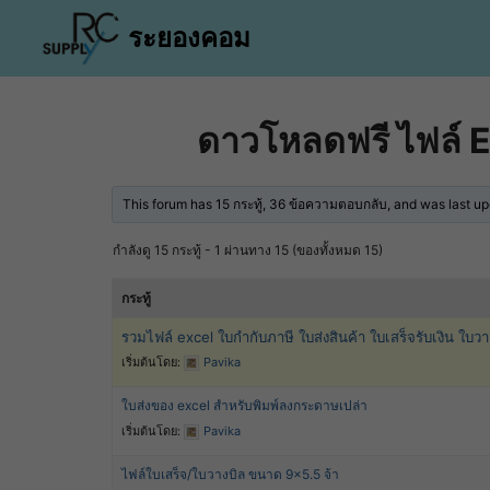
Skip
ระยองคอม
to
content
ดาวโหลดฟรี ไฟล์ E
า
ีของคุณ
This forum has 15 กระทู้, 36 ข้อความตอบกลับ, and was last 
าสินค้า
กำลังดู 15 กระทู้ - 1 ผ่านทาง 15 (ของทั้งหมด 15)
ำระเงิน
กระทู้
อเรา
รวมไฟล์ excel ใบกำกับภาษี ใบส่งสินค้า ใบเสร็จรับเงิน ใบวา
ตอบ
เริ่มต้นโดย:
Pavika
่า
ใบส่งของ excel สำหรับพิมพ์ลงกระดาษเปล่า
เริ่มต้นโดย:
Pavika
ไฟล์ใบเสร็จ/ใบวางบิล ขนาด 9×5.5 จ้า