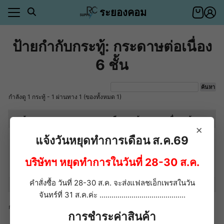
Skip
ระยองคอม
to
content
ป้ายกำกับกระทู้: กระดาษต่อเนื่อง
า
6 ชั้น
ตอบ
า
ีของคุณ
ำระเงิน
กำลังดู 1 กระทู้ - 1 ผ่านทาง 1 (ของทั้งหมด 1)
าสินค้า
ีของคุณ
กระทู้
เสียง
ข้อความ
เรื่องสุดท้าย
×
ำระเงิน
รบกวนขอไฟล์สำหรับกระดาษ
2
2
11 years มาแล้ว
แจ้งวันหยุดทำการเดือน ส.ค.69
อเรา
สำเร็จรูป
Pavika
เริ่มต้นโดย:
เกตุสุนีย์
บริษัทฯ หยุดทำการในวันที่ 28-30 ส.ค.
ตอบ
ใน:
ดาวโหลดฟรี ไฟล์ Excel แบบฟอร์มใบวางบิล ใบเสร็จรับเงิน ใบกำกับภาษี
่า
คำสั่งซื้อ วันที่ 28-30 ส.ค. จะส่งแฟลชเอ็กเพรสในวัน
จันทร์ที่ 31 ส.ค.ค่ะ ...........................................
กำลังดู 1 กระทู้ - 1 ผ่านทาง 1 (ของทั้งหมด 1)
การชำระค่าสินค้า