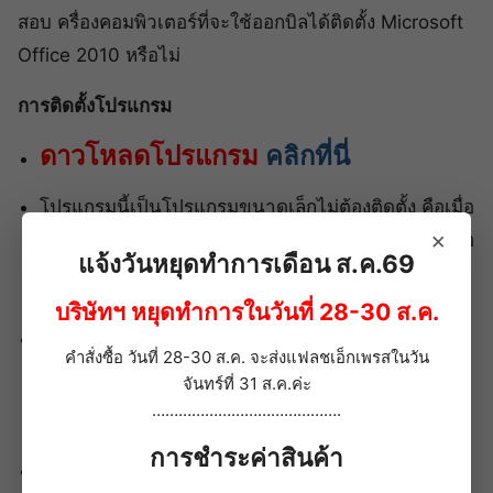
สอบ ครื่องคอมพิวเตอร์ที่จะใช้ออกบิลได้ติดตั้ง Microsoft
Office 2010 หรือไม่
การติดตั้งโปรแกรม
ดาวโหลดโปรแกรม
คลิกที่นี่
โปรแกรมนี้เป็นโปรแกรมขนาดเล็กไม่ต้องติดตั้ง คือเมื่อ
×
ดาวโหลดเรียบร้อยแล้ว ให้คลายซิปไว้ที่ ไดร์ฟ D:\ หรือ
แจ้งวันหยุดทำการเดือน ส.ค.69
ไดร์ฟอื่นๆ ที่ไม่ใช่ไดร์ฟ C:\ เพื่อป้องกันข้อมูลสูญหาย
หากจำเป็นต้อง Format เครื่อง
บริษัทฯ หยุดทำการในวันที่ 28-30 ส.ค.
สามารถคลายซิบไว้ใน Flash Dirve ก็ได้ ควรเป็น
คำสั่งซื้อ วันที่ 28-30 ส.ค. จะส่งแฟลชเอ็กเพรสในวัน
แฟลชไดร์ฟที่ใช้เฉพาะสำหรับ SME Bill เท่านั้น ไม่
จันทร์ที่ 31 ส.ค.ค่ะ
แนะนำให้เคลื่อนย้ายหรือพกพา เพราะมีโอกาสที่แฟลล
…………………………………….
ไดร์ฟจะเสียหายหรือติดไวรัสได้
การชำระค่าสินค้า
เมื่อคลายซิปแล้วจะได้ไฟล์ Access 2010 ชื่อ