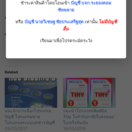
SmeBill.accdb
ชำระค่าสินค้าโดยโอนเข้า
บัญชี บจก.ระยองคอม
ซัพพลาย
วิธีใช้งาน
คลิกที่นี่
หรือ
บัญชี นายวิเชษฐ ชัยประเสริฐสุด
เท่านั้น
ไม่มีบัญชี
อื่น
Like this:
เรียนมาเพื่อโปรดระมัดระวัง
Related
แนะนำการเลือกโปรแกรม
แนะนำโปรแกรมพิมพ์บิล
บัญชี โปรแกรมขาย
Tiny ใบกำกับภาษี/ใบส่งของ/
โปรแกรมระบบเอกสารบัญชี
ใบเสร็จรับเงิน
04/03/2017
18/05/2019